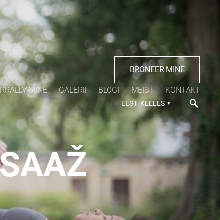
BRONEERIMINE
ORRALDAMINE
GALERII
BLOGI
MEIST
KONTAKT
EESTI KEELES
SSAAŽ