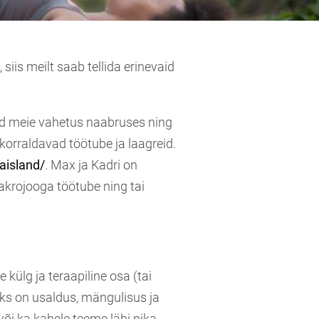
siis meilt saab tellida erinevaid
ad meie vahetus naabruses ning
korraldavad töötube ja laagreid.
aisland/
. Max ja Kadri on
krojooga töötube ning tai
külg ja teraapiline osa (tai
ks on usaldus, mängulisus ja
õi ka kahele teeme läbi pika