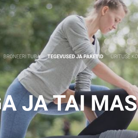
BRONEERI TUBA
TEGEVUSED JA PAKETID
ÜRITUSE K
A JA TAI MA