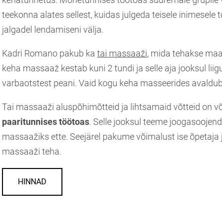
teekonna alates sellest, kuidas julgeda teisele inimesele 
jalgadel lendamiseni välja.
Kadri Romano pakub ka
tai massaaži
, mida tehakse maas
keha massaaž kestab kuni 2 tundi ja selle aja jooksul lii
varbaotstest peani. Vaid kogu keha masseerides avaldub
Tai massaaži aluspõhimõtteid ja lihtsamaid võtteid on 
paaritunnises
töötoas
. Selle jooksul teeme joogasoojen
massaažiks ette. Seejärel pakume võimalust ise õpetaja 
massaaži teha.
HINNAD