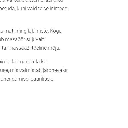
toetuda, kuni vaid teise inimese
 matil ning läbi riiete. Kogu
gub massöör sujuvalt
 tai massaaži tõeline mõju.
võimalik omandada ka
duse, mis valmistab järgnevaks
juhendamisel paarilisele