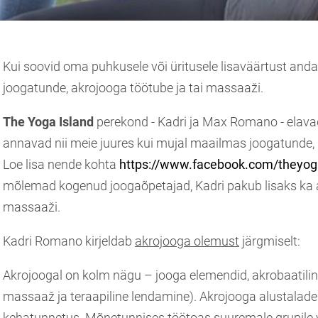
Kui soovid oma puhkusele või üritusele lisaväärtust anda, 
joogatunde, akrojooga töötube ja tai massaaži.
The Yoga Island
perekond - Kadri ja Max Romano - elav
annavad nii meie juures kui mujal maailmas joogatunde, 
Loe lisa nende kohta
https://www.facebook.com/theyog
mõlemad kogenud joogaõpetajad, Kadri pakub lisaks ka a
massaaži.
Kadri Romano kirjeldab
akrojooga olemust
järgmiselt:
Akrojoogal on kolm nägu – jooga elemendid, akrobaatiline 
massaaž ja teraapiline lendamine). Akrojooga alustalade
kehatunnetus. Mõnetunnises töötoas suuremale grupile v